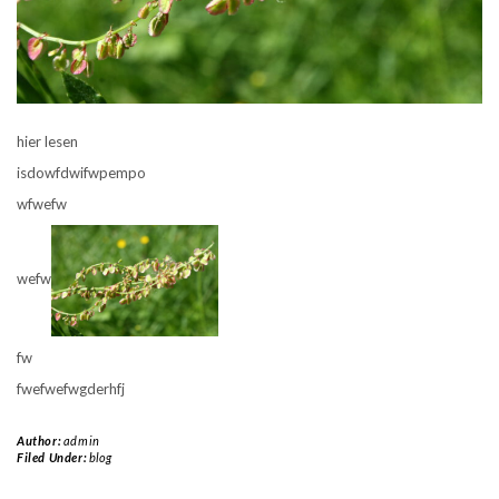
hier lesen
isdowfdwifwpempo
wfwefw
wefw
fw
fwefwefwgderhfj
Author:
admin
Filed Under:
blog