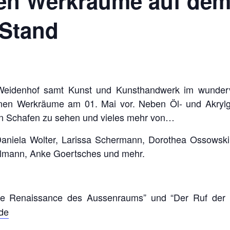
nen Werkräume auf de
-Stand
 Weidenhof samt Kunst und Kunsthandwerk im wunderv
enen Werkräume am 01. Mai vor. Neben Öl- und Akryl
en Schafen zu sehen und vieles mehr von…
niela Wolter, Larissa Schermann, Dorothea Ossowski, 
llmann, Anke Goertsches und mehr.
ie Renaissance des Aussenraums” und “Der Ruf der
de