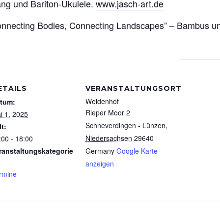
ng und Bariton-Ukulele.
www.jasch-art.de
necting Bodies, Connecting Landscapes” – Bambus und
ETAILS
VERANSTALTUNGSORT
Weidenhof
tum:
Rieper Moor 2
i 1, 2025
Schneverdingen - Lünzen
,
it:
Niedersachsen
29640
:00 - 18:00
ranstaltungskategorie
Germany
Google Karte
anzeigen
rmine